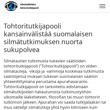
Tohtoritutkijapooli
kansainvälistää suomalaisen
silmätutkimuksen nuorta
sukupolvea
Silmätautien tutkimusta tukevien säätiöiden
tohtoritutkijapooli (”Tohtoritutkijapooli”) on viiden
silmätauteja, -vikoja ja -vammoja koskevaa tutkimusta
sääntöjensä mukaan tukevan suomalaisen säätiön
yhteenliittymänä perustama apurahavaranto.
Tohtoritutkijapooli on tarkoitettu edistämään
silmätutkijoiden hakeutumista tutkimustyöhön
ulkomaille lääketieteen, filosofian tai muun tohtorin
tutkinnon jälkeen. Apurahan voi saada tutkijalääkäri tai
muu väitellyt silmätutkija yhtä hyvin kliiniseen kuin