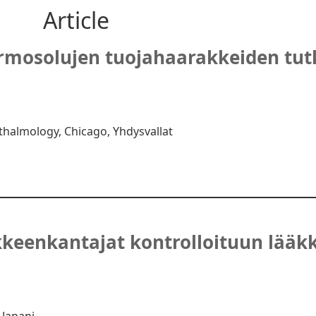
Article
rmosolujen tuojahaarakkeiden tutk
halmology, Chicago, Yhdysvallat
kkeenkantajat kontrolloituun lää
 Japani