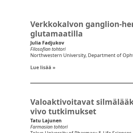
Verkkokalvon ganglion-he
glutamaatilla
Julia Fadjukov
Filosofian tohtori
Northwestern University, Department of Opht
Lue lisää »
Valoaktivoitavat silmälää
vivo tutkimukset
Tatu Lajunen
Farmasian tohtori
Tokyo University of Pharmacy & Life Sciences,