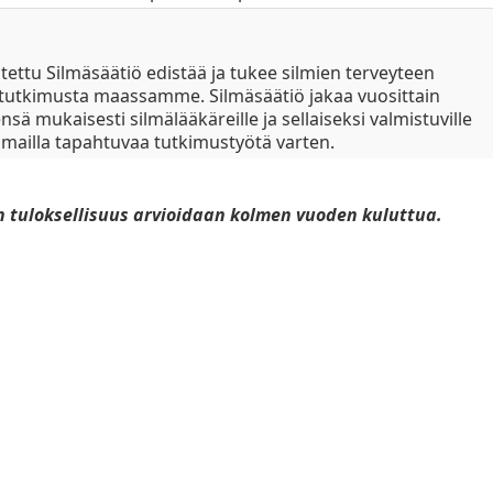
ettu Silmäsäätiö edistää ja tukee silmien terveyteen
stä tutkimusta maassamme. Silmäsäätiö jakaa vuosittain
sä mukaisesti silmälääkäreille ja sellaiseksi valmistuville
omailla tapahtuvaa tutkimustyötä varten.
in tuloksellisuus arvioidaan kolmen vuoden kuluttua.