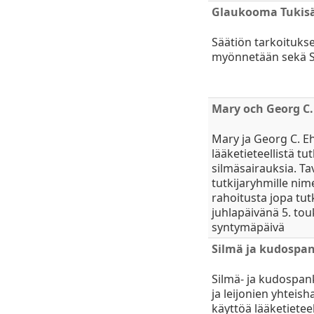
Glaukooma Tukisä
Säätiön tarkoituk
myönnetään sekä Su
Mary och Georg C. 
Mary ja Georg C. Eh
lääketieteellistä t
silmäsairauksia. Tav
tutkijaryhmille nim
rahoitusta jopa tu
juhlapäivänä 5. to
syntymäpäivä
Silmä ja kudospan
Silmä- ja kudospank
ja leijonien yhtei
käyttöä lääketietee