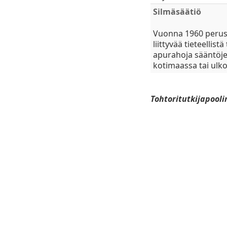
Silmäsäätiö
Vuonna 1960 perust
liittyvää tieteelli
apurahoja sääntöjen
kotimaassa tai ulk
Tohtoritutkijapool