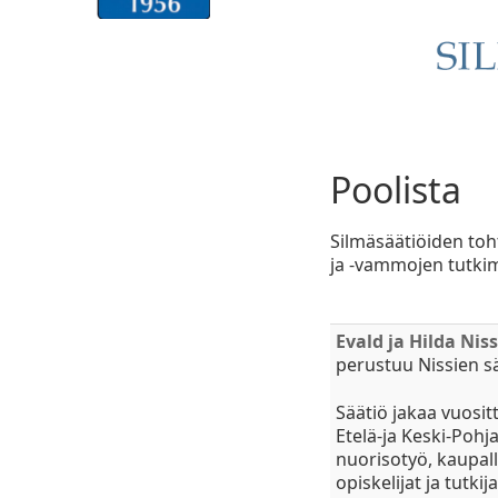
Poolista
Silmäsäätiöiden toh
ja -vammojen tutkim
Evald ja Hilda Nis
perustuu Nissien 
Säätiö jakaa vuosit
Etelä-ja Keski-Pohj
nuorisotyö, kaupall
opiskelijat ja tutk