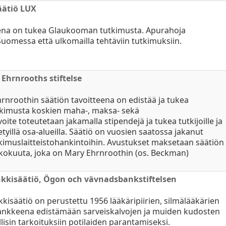
ätiö LUX
sena on tukea Glaukooman tutkimusta. Apurahoja
omessa että ulkomailla tehtäviin tutkimuksiin.
Ehrnrooths stiftelse
rnroothin säätiön tavoitteena on edistää ja tukea
utkimusta koskien maha-, maksa- sekä
oite toteutetaan jakamalla stipendejä ja tukea tutkijoille ja
etyillä osa-alueilla. Säätiö on vuosien saatossa jakanut
tkimuslaitteistohankintoihin. Avustukset maksetaan säätiön
ukokuuta, joka on Mary Ehrnroothin (os. Beckman)
kkisäätiö, Ögon och vävnadsbankstiftelsen
kisäätiö on perustettu 1956 lääkäripiirien, silmälääkärien
shankkeena edistämään sarveiskalvojen ja muiden kudosten
llisin tarkoituksiin potilaiden parantamiseksi.