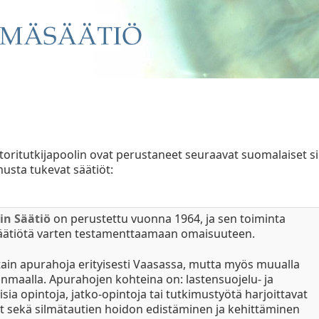
toritutkijapoolin ovat perustaneet seuraavat suomalaiset si
usta tukevat säätiöt:
sin Säätiö
on perustettu vuonna 1964, ja sen toiminta
säätiötä varten testamenttaamaan omaisuuteen.
tain apurahoja erityisesti Vaasassa, mutta myös muualla
anmaalla. Apurahojen kohteina on: lastensuojelu- ja
isia opintoja, jatko-opintoja tai tutkimustyötä harjoittavat
ijat sekä silmätautien hoidon edistäminen ja kehittäminen