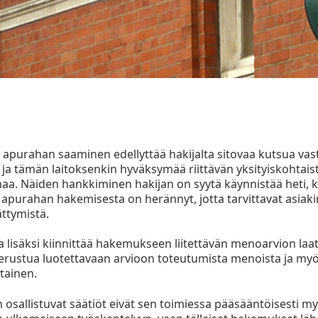
n apurahan saaminen edellyttää hakijalta sitovaa kutsua va
 ja tämän laitoksenkin hyväksymää riittävän yksityiskohtais
aa. Näiden hankkiminen hakijan on syytä käynnistää heti,
 apurahan hakemisesta on herännyt, jotta tarvittavat asiakir
ttymistä.
lisäksi kiinnittää hakemukseen liitettävän menoarvion laa
rustua luotettavaan arvioon toteutumista menoista ja myös
htainen.
in osallistuvat säätiöt eivät sen toimiessa pääsääntöisesti