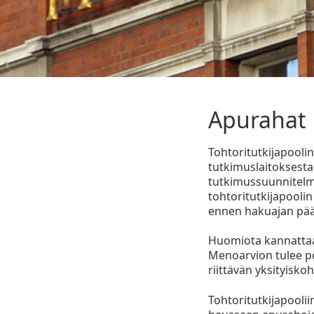
Apurahat
Tohtoritutkijapooli
tutkimuslaitoksesta
tutkimussuunnitelm
tohtoritutkijapoolin
ennen hakuajan pää
Huomiota kannattaa 
Menoarvion tulee pe
riittävän yksityisko
Tohtoritutkijapooli