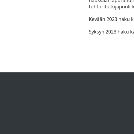
haussaan apurahoja
tohtoritutkijapoolil
Kevään 2023 haku kä
Syksyn 2023 haku kä