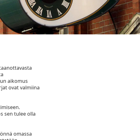
staanottavasta
ta
 kun aikomus
jat ovat valmiina
timiseen.
 sen tulee olla
 myönnä omassa