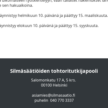
 ulkomaiseen työskentelyyn, vaan tällaiset hakemukset lä
le sen hakuaikoina.
ynnistyy helmikuun 10. päivänä ja päättyy 15. maaliskuuta
ynnistyy elokuun 10. päivänä ja päättyy 15. syyskuuta.
Silmäsäätiöiden tohtoritutkijapooli
Salomonkatu 17 A, 5 krs.
00100 Helsinki
asiamies@silmasaatio.fi
puhelin 040 770 3337